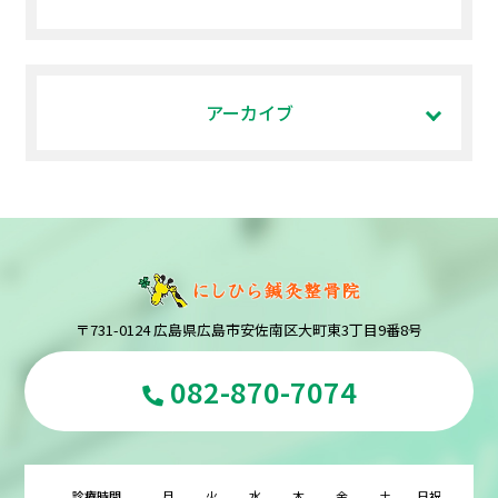
アーカイブ
〒731-0124 広島県広島市安佐南区大町東3丁目9番8号
082-870-7074
診療時間
月
火
水
木
金
土
日祝