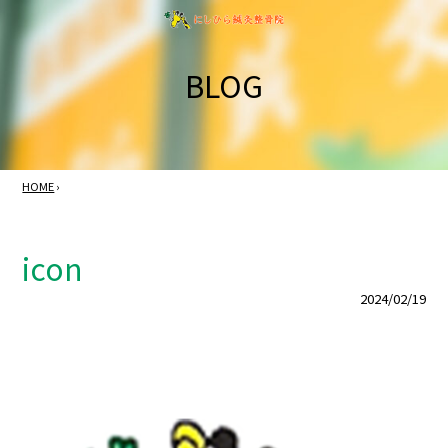
BLOG
HOME
›
icon
2024/02/19