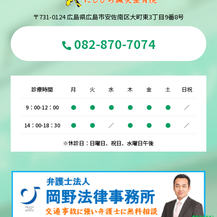
〒731-0124 広島県広島市安佐南区大町東3丁目9番8号
082-870-7074
診療時間
月
火
水
木
金
土
日祝
9：00-12：00
●
●
●
●
●
●
／
14：00-18：30
●
●
／
●
●
●
／
※休診日：日曜日、祝日、水曜日午後