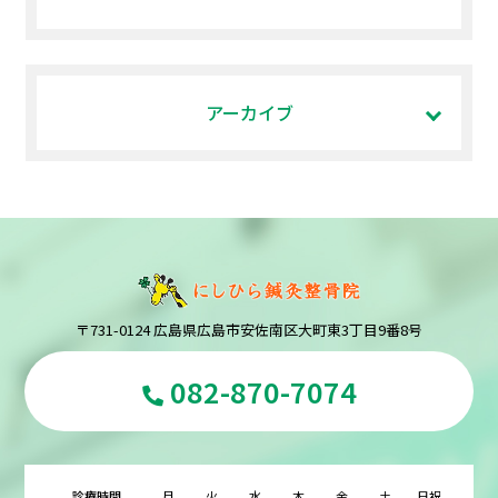
アーカイブ
〒731-0124 広島県広島市安佐南区大町東3丁目9番8号
082-870-7074
診療時間
月
火
水
木
金
土
日祝