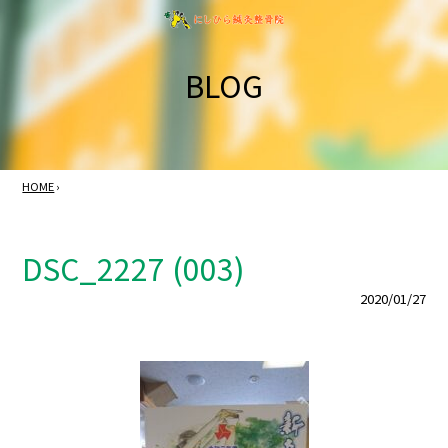
BLOG
HOME
›
DSC_2227 (003)
2020/01/27