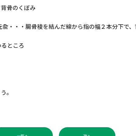
、背骨のくぼみ
元兪・・・腸骨稜を結んだ線から指の幅２本分下で、
わるところ
ょう。
一覧へ
次へ