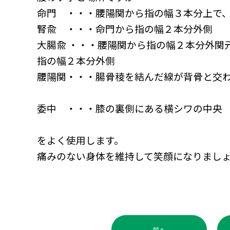
命門 ・・・腰陽関から指の幅３本分上で
腎兪 ・・・命門から指の幅２本分外側
大腸兪 ・・・腰陽関から指の幅２本分外
関
指の幅２本分外側
腰陽関・・・腸骨稜を結んだ線が背骨と交
委中 ・・・膝の裏側にある横シワの中央
をよく使用します。
痛みのない身体を維持して笑顔になりまし
前へ