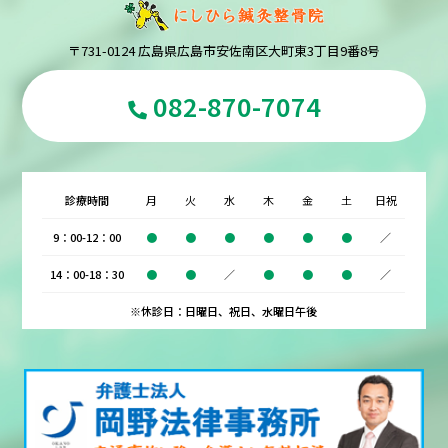
〒731-0124 広島県広島市安佐南区大町東3丁目9番8号
082-870-7074
診療時間
月
火
水
木
金
土
日祝
9：00-12：00
●
●
●
●
●
●
／
14：00-18：30
●
●
／
●
●
●
／
※休診日：日曜日、祝日、水曜日午後